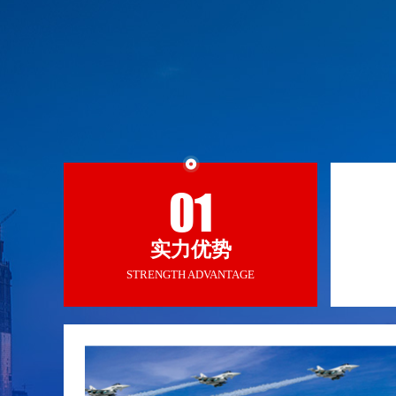
01
实力优势
STRENGTH ADVANTAGE